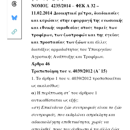
ΝΟΜΟΣ 4235/2014
ΦΕΚ Α 32 –
–
11.02.2014
Διοικητικά μέτρα, διαδικασίες
και κυρώσεις στην εφαρμογή της ενωσιακής
και εθνικής νομοθεσίας στους τομείς των
τροφίμων, των ζωοτροφών και της υγείας
και προστασίας των ζώων
και άλλες
διατάξεις αρμοδιότητας του Υπουργείου
Αγροτικής Ανάπτυξης και Τροφίμων.
Άρθρο 46
Τροποποίηση του ν. 4039/2012 (Α΄ 15)
1. Το άρθρο 1 του ν. 4039/2012 τροποποιείται
ως ακολούθως:
α
) Η περίπτωση στ΄ του άρθρου 1
αντικαθίσταται ως εξής:
«
στ) Επικίνδυνο ζώο συντροφιάς είναι το ζώο
συντροφιάς, που εκδηλώνει απρόκλητη και
αδικαιολόγητη επιθετικότητα, χωρίς να
απειληθεί, προς τον άνθρωπο ή τα άλλα ζώα,