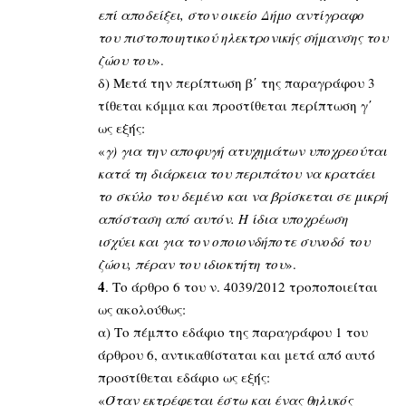
επί αποδείξει, στον οικείο Δήμο αντίγραφο
του πιστοποιητικού ηλεκτρονικής σήμανσης του
ζώου του
».
δ) Μετά την περίπτωση β΄ της παραγράφου 3
τίθεται κόμμα και προστίθεται περίπτωση γ΄
ως εξής:
«
γ) για την αποφυγή ατυχημάτων υποχρεούται
κατά τη διάρκεια του περιπάτου να κρατάει
το σκύλο του δεμένο και να βρίσκεται σε μικρή
απόσταση από αυτόν. Η ίδια υποχρέωση
ισχύει και για τον οποιονδήποτε συνοδό του
ζώου, πέραν του ιδιοκτήτη του
».
4
. Το άρθρο 6 του ν. 4039/2012 τροποποιείται
ως ακολούθως:
α) Το πέμπτο εδάφιο της παραγράφου 1 του
άρθρου 6, αντικαθίσταται και μετά από αυτό
προστίθεται εδάφιο ως εξής:
«
Όταν εκτρέφεται έστω και ένας θηλυκός