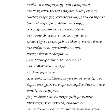
σκύλος αναπαραγωγής για εμπορικούς
σκοπούς απαιτείται υποχρεωτικά η έκδοση
άδειας εκτροφής, αναπαραγωγής και εμπορίας
ζώων συντροφιάς. Άδεια εκτροφής,
αναπαραγωγής και εμπορίας ζώων
συντροφιάς απαιτείται και για τους
ερασιτέχνες εκτροφείς σκύλων ή γατών όταν
συντρέχουν οι προϋποθέσεις του
προηγούμενου εδαφίου.
»
β) Η παράγραφος 3 του άρθρου 6
αντικαθίσταται ως εξής:
«
3. Απαγορεύεται:
α) η πώληση σκύλων και γατών σε υπαίθριους
δημόσιους χώρους, συμπεριλαμβανόμενων των
υπαίθριων αγορών,
β) η πώληση ζώων συντροφιάς με ηλικία
μικρότερη των οκτώ (8) εβδομάδων,
γ) η εισαγωγή και εμπορία σκύλων που είναι