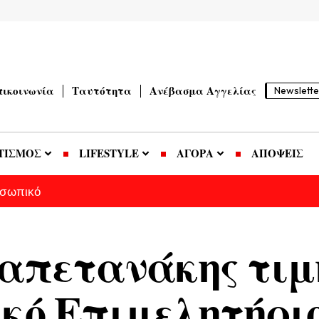
πικοινωνία
Ταυτότητα
Ανέβασμα Αγγελίας
Newslette
ΤΙΣΜΟΣ
LIFESTYLE
ΑΓΟΡΑ
ΑΠΟΨΕΙΣ
οσωπικό
απετανάκης τιμ
κό Επιμελητήριο