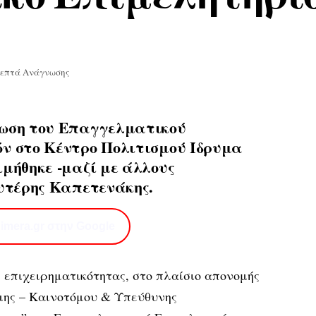
Λεπτά Ανάγνωσης
λωση του Επαγγελματικού
ν στο Κέντρο Πολιτισμού Ίδρυμα
ιμήθηκε -μαζί με άλλους
ευτέρης Καπετενάκης.
imera.gr στην Google
ς επιχειρηματικότητας, στο πλαίσιο απονομής
μης – Καινοτόμου & Υπεύθυνης