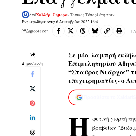
Χαϊδάρι Σήμερα
Από
- Τοπικός Τύπος
4 έτη πριν
Ενημερώθηκε στις: 6 Δεκεμβρίου 2022 16:41
Δημοσίευση
1 
Σε μία λαμπρή εκδή
Επιμελητηρίου Αθηνώ
Δημοσίευση
“Σταύρος Νιάρχος” τ
επιχειρηματίες- ο Λ
Προσθέστε το XaidariS
Η
φετινή γιορτή τη
βραβείων “Βιώσι