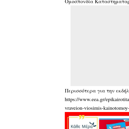
Ομοσπονδία Καταστηματαρ
Περισσότερα για την εκδή
https://www.eea.gr/epikairoti
vraveion-viosimis-kainotomoy-y