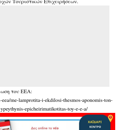
χών Τουριστικών Επιχειρήσεων.
λωση του ΕΕΑ:
ta-eea/me-lamprotita-i-ekdilosi-thesmos-aponomis-ton-
peythynis-epicheirimatikotitas-toy-e-e-a/