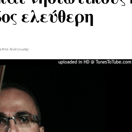
δος ελεύθερη
Λεπτά Ανάγνωσης