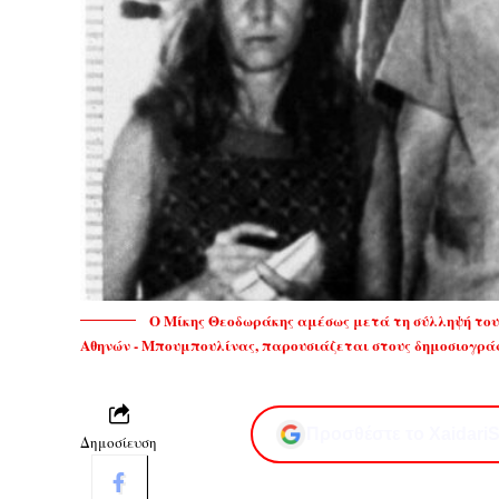
Ο Μίκης Θεοδωράκης αμέσως μετά τη σύλληψή του 
Αθηνών - Μπουμπουλίνας, παρουσιάζεται στους δημοσιογρά
Προσθέστε το XaidariS
Δημοσίευση