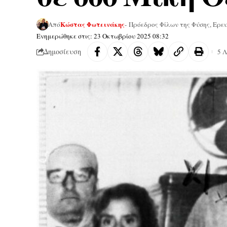
Κώστας Φωτεινάκης
Από
- Πρόεδρος Φίλων της Φύσης, Ερευ
Ενημερώθηκε στις: 23 Οκτωβρίου 2025 08:32
Δημοσίευση
5 