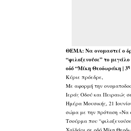
ΘΕΜΑ: Να ονομαστεί ο δρ
“φιλοξενούσε” το μεγάλο
η
οδό “Μίκη Θεοδωράκη | 3
Κύριε πρόεδρε,
Με αφορμή την ονοματοδοσ
Ιεράς Οδού και Πειραιώς 
Ημέρα Μουσικής, 21 Ιουνίο
σώμα με την πρόταση «Να ο
Τσούρμα που “φιλοξενούσε
Χαϊδάρι σε οδό Μίκη Θεοδ