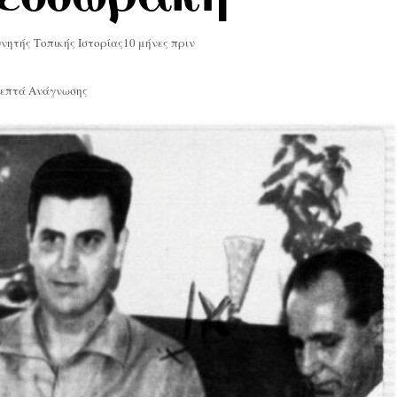
νητής Τοπικής Ιστορίας
10 μήνες πριν
Λεπτά Ανάγνωσης