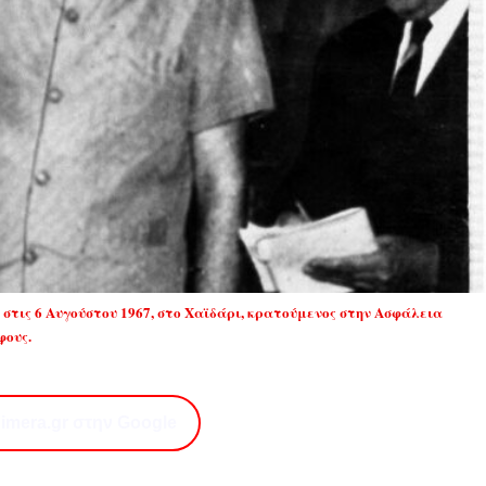
στις 6 Αυγούστου 1967, στο Χαϊδάρι, κρατούμενος στην Ασφάλεια
φους.
imera.gr στην Google