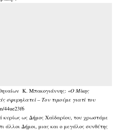
Αθηναίων Κ. Μπακογιάννης:
«Ο Μίκης
ς σφυρηλατεί – Τον τιμούμε γιατί του
com/44ue23f6
λά κυρίως ως Δήμος Χαϊδαρίου, του χρωστάμε
ι άλλοι Δήμοι, μιας και ο μεγάλος συνθέτης