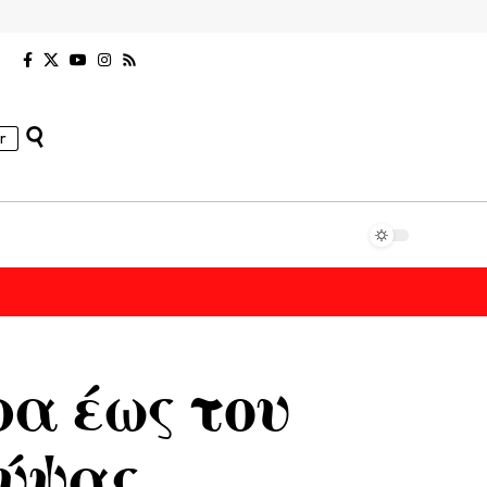
r
ρα έως του
Σύψας