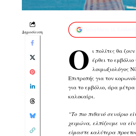
Προσθέστε το XaidariS
Δημοσίευση
Ο
ι πολίτες θα ζου
έρθει το εμβόλιο
λοιμωξιολόγος Νί
Επιτροπής για τον κορωνοϊό
για το εμβόλιο, άρα μέτρα
καλοκαίρι.
“Το πιο πιθανό σενάριο εί
χειμώνα, ελπίζουμε να είν
είμαστε καλύτερα προετοι