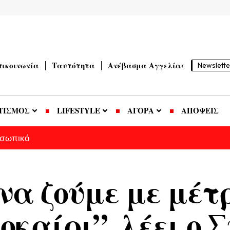
πικοινωνία
Ταυτότητα
Ανέβασμα Αγγελίας
Newslette
ΤΙΣΜΟΣ
LIFESTYLE
ΑΓΟΡΑ
ΑΠΟΨΕΙΣ
οσωπικό
να ζούμε με μέτ
οκαίρι”, λέει ο 