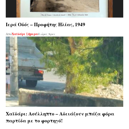
Ιερά Οδός – Προφήτης Ηλίας, 1949
Από
Χαϊδάρι Σήμερα
4 ώρες πριν
Χαϊδάρι: Ασύλληπτο – Αδειάζουν μπάζα φόρα
παρτίδα με το φορτηγό!