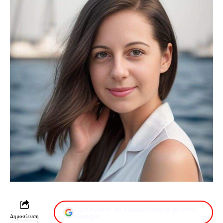
Προσθέστε το XaidariSimera.gr στην
Δημοσίευση
Google