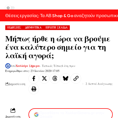
Θέσεις εργασίας: Τα ΑΒ Shop & Go αναζητούν προσωπικ
ΕΙΔΗΣΕΙΣ
ΔΗΜΟΤΙΚΑ
ΠΡΩΤΗ ΣΕΛΙΔΑ
Μήπως ήρθε η ώρα να βρούμε
ένα καλύτερο σημείο για τη
λαϊκή αγορά;
Από
Χαϊδάρι Σήμερα
- Τοπικός Τύπος
6 έτη πριν
Ενημερώθηκε στις: 23 Ιουνίου 2020 17:05
Δημοσίευση
2 Λεπτά Ανάγνωσης
Προσθέστε το XaidariSimera.gr στην
Δημοσίευση
Google