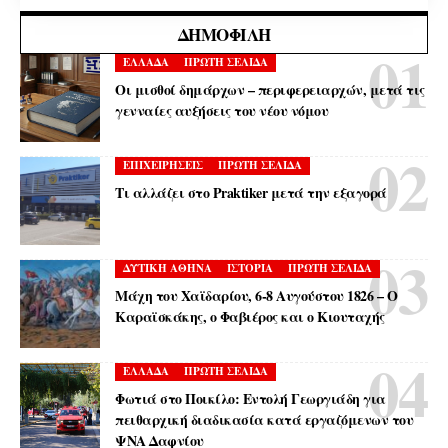
ΔΗΜΟΦΙΛΉ
ΕΛΛΑΔΑ
ΠΡΩΤΗ ΣΕΛΙΔΑ
Οι μισθοί δημάρχων – περιφερειαρχών, μετά τις
γενναίες αυξήσεις του νέου νόμου
ΕΠΙΧΕΙΡΗΣΕΙΣ
ΠΡΩΤΗ ΣΕΛΙΔΑ
Τι αλλάζει στο Praktiker μετά την εξαγορά
ΔΥΤΙΚΗ ΑΘΗΝΑ
ΙΣΤΟΡΙΑ
ΠΡΩΤΗ ΣΕΛΙΔΑ
Μάχη του Χαϊδαρίου, 6-8 Αυγούστου 1826 – Ο
Καραϊσκάκης, ο Φαβιέρος και ο Κιουταχής
ΕΛΛΑΔΑ
ΠΡΩΤΗ ΣΕΛΙΔΑ
Φωτιά στο Ποικίλο: Εντολή Γεωργιάδη για
πειθαρχική διαδικασία κατά εργαζόμενων του
ΨΝΑ Δαφνίου