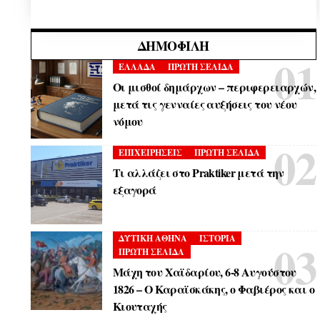
ΔΗΜΟΦΙΛΉ
ΕΛΛΑΔΑ
ΠΡΩΤΗ ΣΕΛΙΔΑ
Οι μισθοί δημάρχων – περιφερειαρχών,
μετά τις γενναίες αυξήσεις του νέου
νόμου
ΕΠΙΧΕΙΡΗΣΕΙΣ
ΠΡΩΤΗ ΣΕΛΙΔΑ
Τι αλλάζει στο Praktiker μετά την
εξαγορά
ΔΥΤΙΚΗ ΑΘΗΝΑ
ΙΣΤΟΡΙΑ
ΠΡΩΤΗ ΣΕΛΙΔΑ
Μάχη του Χαϊδαρίου, 6-8 Αυγούστου
1826 – Ο Καραϊσκάκης, ο Φαβιέρος και ο
Κιουταχής