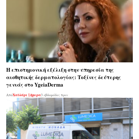
Η επιστημονική εξέλιξη στην υπηρεσία της
αισθητικής δερματολογίας: Tοξίνες δεύτερης
γενιάς στο YgeiaDerma
Από
Χαϊδάρι Σήμερα
3 εβδομάδες πριν