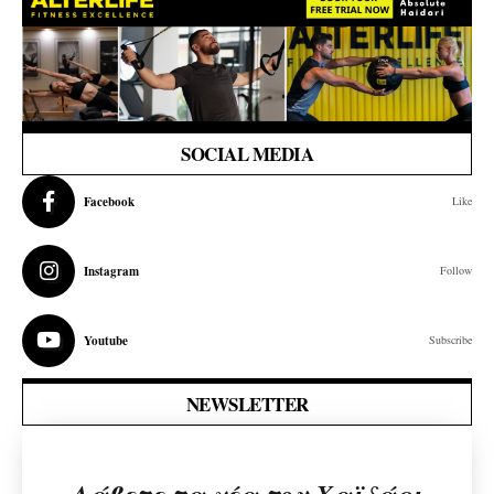
SOCIAL MEDIA
Facebook
Like
Instagram
Follow
Youtube
Subscribe
NEWSLETTER
Λάβετε τα νέα του Χαϊδάρι