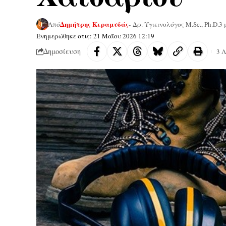
Δημήτρης Κεραμυδάς
Από
- Δρ. Υγιεινολόγος M.Sc., Ph.D.
3 
Ενημερώθηκε στις: 21 Μαΐου 2026 12:19
Δημοσίευση
3 