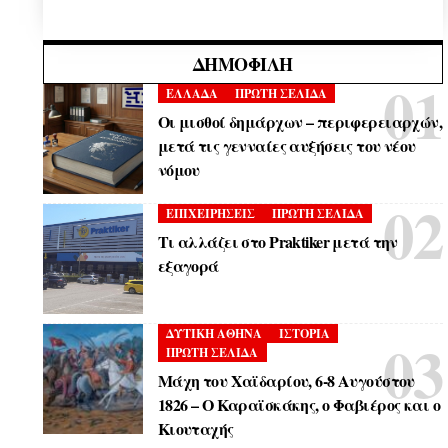
ΔΗΜΟΦΙΛΉ
ΕΛΛΑΔΑ
ΠΡΩΤΗ ΣΕΛΙΔΑ
Οι μισθοί δημάρχων – περιφερειαρχών,
μετά τις γενναίες αυξήσεις του νέου
νόμου
ΕΠΙΧΕΙΡΗΣΕΙΣ
ΠΡΩΤΗ ΣΕΛΙΔΑ
Τι αλλάζει στο Praktiker μετά την
εξαγορά
ΔΥΤΙΚΗ ΑΘΗΝΑ
ΙΣΤΟΡΙΑ
ΠΡΩΤΗ ΣΕΛΙΔΑ
Μάχη του Χαϊδαρίου, 6-8 Αυγούστου
1826 – Ο Καραϊσκάκης, ο Φαβιέρος και ο
Κιουταχής