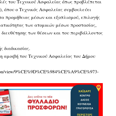
λές του Τεχνικού Ασφαλείας όπως προβλέπεται
25), όπου ο Τεχνικός Ασφαλείας συμβουλεύει
τα προμήθειας μέσων και εξοπλισμού, επιλογής
ματικότητας των ατομικών μέσων προστασίας,
 διευθέτησης των θέσεων και του περιβάλλοντος
ς διαδικασίας.
η αμοιβή του Τεχνικού Ασφαλείας του Δήμου
/decision/view/9%CE%9D%CE%984%CE%A9%CE%973-