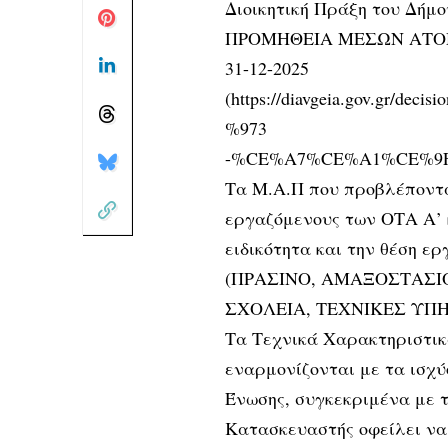
Διοικητική Πράξη του Δήμ
ΠΡΟΜΗΘΕΙΑ ΜΕΣΩΝ ΑΤΟΜΙ
31-12-2025
(https://diavgeia.gov.gr
%973
-%CE%A7%CE%A1%CE%9F ), 
Τα Μ.Α.Π που προβλέπονται
εργαζόμενους των ΟΤΑ Α’ 
ειδικότητα και την θέση ε
(ΠΡΑΣΙΝΟ, ΑΜΑΞΟΣΤΑΣΙΟ
ΣΧΟΛΕΙΑ, ΤΕΧΝΙΚΕΣ ΥΠΗ
Τα Τεχνικά Χαρακτηριστι
εναρμονίζονται με τα ισχ
Ένωσης, συγκεκριμένα με τ
Κατασκευαστής οφείλει να 