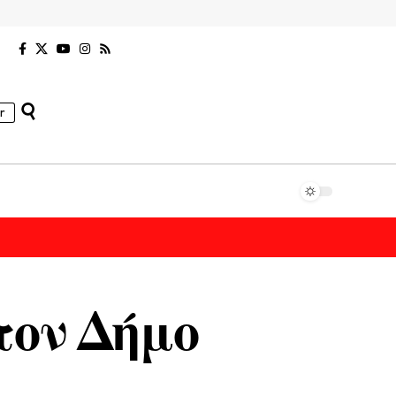
r
τον Δήμο