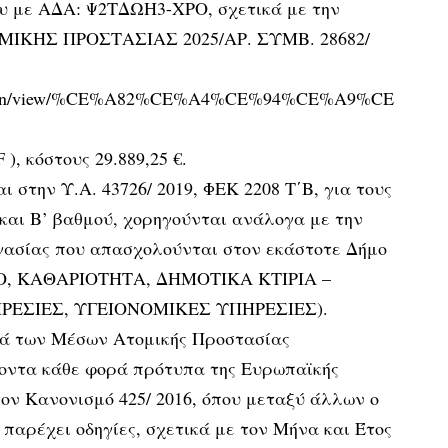
ου με ΑΔΑ: Ψ2ΤΔΩΗ3-ΧΡΟ, σχετικά με την
ΚΗΣ ΠΡΟΣΤΑΣΙΑΣ 2025/ΑΡ. ΣΥΜΒ. 28682/
/decision/view/%CE%A82%CE%A4%CE%94%CE%A9%CE
κόστους 29.889,25 €.
 στην Υ.Α. 43726/ 2019, ΦΕΚ 2208 Τ΄Β, για τους
και Β’ βαθμού, χορηγούνται ανάλογα με την
ργασίας που απασχολούνται στον εκάστοτε Δήμο
, ΚΑΘΑΡΙΟΤΗΤΑ, ΔΗΜΟΤΙΚΑ ΚΤΙΡΙΑ –
ΡΕΣΙΕΣ, ΥΓΕΙΟΝΟΜΙΚΕΣ ΥΠΗΡΕΣΙΕΣ).
κά των Μέσων Ατομικής Προστασίας
ύοντα κάθε φορά πρότυπα της Ευρωπαϊκής
ον Κανονισμό 425/ 2016, όπου μεταξύ άλλων ο
παρέχει οδηγίες, σχετικά με τον Μήνα και Έτος