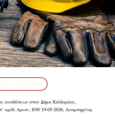
imera.gr στην Google
ίας αναθέσεων στον Δήμο Χαϊδαρίου
,
’ αρίθ. πρωτ.: 839/ 19-05-2026, Αναρτημένη