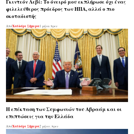
Γκιντεόν Λεβί: Το όνειρό μου εκπλήρωσε όχι ένας
φιλελεύθερος πρόεδρος των ΗΠΑ, αλλά ο πιο
σκοταδιστής
Από
Χαϊδάρι Σήμερα
1 μήνα πριν
Η επέκταση των Συμφωνιών του Αβραάμ και οι
επιπτώσεις για την Ελλάδα
Από
Χαϊδάρι Σήμερα
2 μήνες πριν