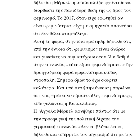
δήλωσε η Μέρκελ, η οποία απόψε φρόντισε να
διορθώσει την παλιότερη θέση της ως προς τον
φεμινισμό. Το 2017, όταν είχε ερωτηθεί αν
είναι φεμινίστρια, είχε με αμηχανία απαντήσει
ότι δεν θέλει «ταμπέλες».
Αυτή τη φορά, στην ίδια ερώτηση, δήλωσε ότι,
υπό την έννοια ότι φεμινισμός είναι άνδρες
και γυναίκες να συμμετέχουν στον ίδιο βαθμό
στην κοινωνία, «τότε είμαι φεμινίστρια». «Την
προηγούμενη φορά εμφανίστηκα κάπως
ντροπαλή. Σήμερα όμως το έχω σκεφτεί
καλύτερα. Και υπό αυτή την έννοια μπορώ να
πω, ναι, πρέπει να είμαστε όλες φεμινίστριες»,
είπε γελώντας η Καγκελάριος.
Η ‘Αγγελα Μέρκελ αρνήθηκε πάντως ότι με
την προσφυγική της πολιτική δίχασε την
γερμανική κοινωνία. «Δεν το βλέπω έτσι»,
δήλωσε και απέρριψε τον ισχυρισμό ότι με την