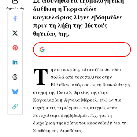
Σε ασυνήθιστα εξομολογητική
διάθεση η Γερμανίδα
Δημοσίευση
καγκελάριος λίγες εβδομάδες
πριν τη λήξη της 16ετούς
θητείας της.
Προσθέστε το XaidariSimera.gr στην
Google
Τ
ην ευρωκρίση, «όταν ζήτησα τόσα
πολλά από τους πολίτες στην
Ελλάδα», ανέφερε ως τη δυσκολότερη
στιγμή της 16ετούς θητείας της στην
Καγκελαρία η Άγγελα Μέρκελ, ενώ ως πιο
ευχάριστες περιέγραψε τις στιγμές «που
πετυχαίναμε συμβιβασμό», π.χ. για τη
διαχείριση της κρίσης του κορονοϊού ή για τη
Συνθήκη της Λισαβόνας.