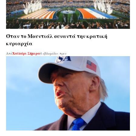
Όταν το Mουντιάλ συναντά την κρατική
κυριαρχία
Από
Χαϊδάρι Σήμερα
4 εβδομάδες πριν