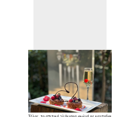
Τέλος, το σπιτικό γλύκισμα φωλιά με κανταΐφι