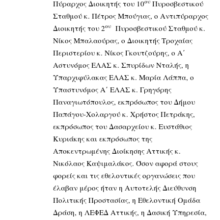
ου
Πύραρχος Διοικητής του 10
Πυροσβεστικού
Σταθμού κ. Πέτρος Μπούγιας, ο Αντιπύραρχος
ου
Διοικητής του 2
Πυροσβεστικού Σταθμού κ.
Νίκος Μπαλαούρας, ο Διοικητής Τροχαίας
Περιστερίου κ. Νίκος Γκουτζούρης, ο Α΄
Αστυνόμος ΕΛΑΣ κ. Σπυρίδων Νταλής, η
Υπαρχιφύλακας ΕΛΑΣ κ. Μαρία Λάππα, ο
Υπαστυνόμος Α΄ ΕΛΑΣ κ. Γρηγόρης
Παναγιωτόπουλος, εκπρόσωπος του Δήμου
Παπάγου-Χολαργού κ. Χρήστος Πετράκης,
εκπρόσωπος του Δασαρχείου κ. Ευστάθιος
Κυριάκης και εκπρόσωπος της
Αποκεντρωμένης Διοίκησης Αττικής κ.
Νικόλαος Καψιμαλάκος. Όσον αφορά στους
φορείς και τις εθελοντικές οργανώσεις που
έλαβαν μέρος ήταν η Αυτοτελής Διεύθυνση
Πολιτικής Προστασίας, η Εθελοντική Ομάδα
Δράση, η ΛΕΦΕΔ Αττικής, η Δασική Υπηρεσία,