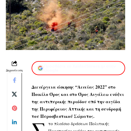
Προσθέστε το XaidariSimera.gr στην
Δημοσίευση
Google
Διενέργεια άσκησης “Αινείας 2022” στο
Ποικίλο Όρος και στο Όρος Αιγάλεω ενόψει
της αντιπυρικής περιόδου υπό την αιγίδα
της Περιφέρειας Αττικής και τη συνδρομή
του Πυροσβεστικού Σώματος.
Σ
το πλαίσιο δράσεων Πολιτικής
Προστασίας ενόψει της αντιπυρικής