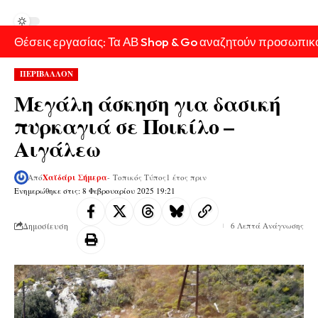
Θέσεις εργασίας: Τα ΑΒ Shop & Go αναζητούν προσωπικ
ΠΕΡΙΒΑΛΛΟΝ
Μεγάλη άσκηση για δασική
πυρκαγιά σε Ποικίλο –
Αιγάλεω
Από
Χαϊδάρι Σήμερα
- Τοπικός Τύπος
1 έτος πριν
Ενημερώθηκε στις: 8 Φεβρουαρίου 2025 19:21
Δημοσίευση
6 Λεπτά Ανάγνωσης