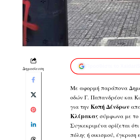
Προσθέστε το XaidariS
Δημοσίευση
Με αφορμή παράπονα Δημ
οδών Γ. Παπανδρέου και 
Κοπή Δένδρων
για την
απα
Κλίμακας
σύμφωνα με το
Συγκεκριμένα ορίζεται ότι
πόλης ή οικισμού, έγκριση