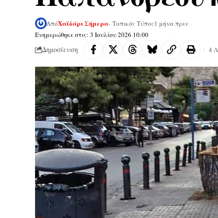
Χαϊδάρι Σήμερα
Από
- Τοπικός Τύπος
1 μήνα πριν
Ενημερώθηκε στις: 3 Ιουλίου 2026 10:00
Δημοσίευση
4 