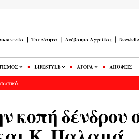
πικοινωνία
Ταυτότητα
Ανέβασμα Αγγελίας
Newslette
ΤΙΣΜΟΣ
LIFESTYLE
ΑΓΟΡΑ
ΑΠΟΨΕΙΣ
οσωπικό
ν κοπή δένδρου σ
και Κ. Παλαμά