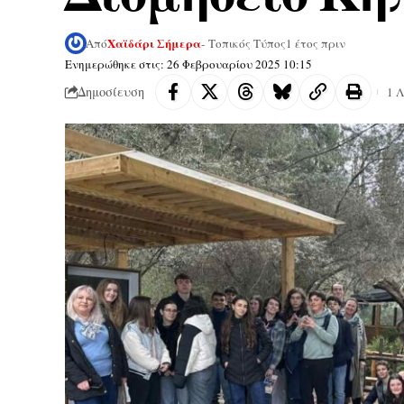
Χαϊδάρι Σήμερα
Από
- Τοπικός Τύπος
1 έτος πριν
Ενημερώθηκε στις: 26 Φεβρουαρίου 2025 10:15
Δημοσίευση
1 