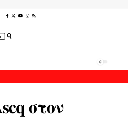
r
Ascq στον