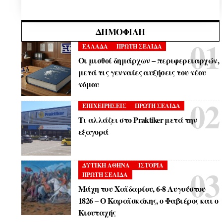
ΔΗΜΟΦΙΛΉ
ΕΛΛΑΔΑ
ΠΡΩΤΗ ΣΕΛΙΔΑ
Οι μισθοί δημάρχων – περιφερειαρχών,
μετά τις γενναίες αυξήσεις του νέου
νόμου
ΕΠΙΧΕΙΡΗΣΕΙΣ
ΠΡΩΤΗ ΣΕΛΙΔΑ
Τι αλλάζει στο Praktiker μετά την
εξαγορά
ΔΥΤΙΚΗ ΑΘΗΝΑ
ΙΣΤΟΡΙΑ
ΠΡΩΤΗ ΣΕΛΙΔΑ
Μάχη του Χαϊδαρίου, 6-8 Αυγούστου
1826 – Ο Καραϊσκάκης, ο Φαβιέρος και ο
Κιουταχής