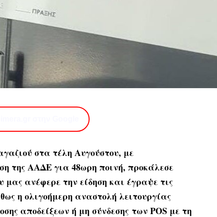
imera.gr στην Google
αγαζιού στα τέλη Αυγούστου, με
η της ΑΑΔΕ για 48ωρη ποινή, προκάλεσε
ου μας ανέφερε την είδηση και έγραψε τις
θως η ολιγοήμερη αναστολή λειτουργίας
οσης αποδείξεων ή μη σύνδεσης των POS με τη