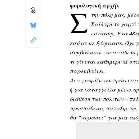
φορολογική αρχή).
Σ
την πόλη μας, μέσ
Χαϊδάρι το χαρτί
εστίασης. Ένα
48ω
εικόνα με ξάφνιασε. Όχι γ
συμβαίνουν –το αντίθετο 
τι γίνεται καθημερινά στα
παρεμβαίνει.
Δεν γνωρίζω αν πρόκειται 
ή για καταγγελία μέσω της
διάθεση των πολιτών – πελ
προσπάθειας πάταξης της 
θα “περάσει” για μια ακό