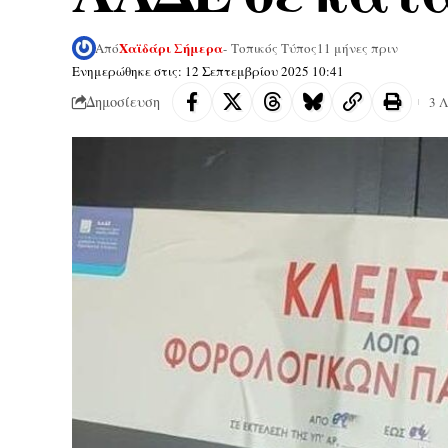
Χαϊδάρι Σήμερα
Από
- Τοπικός Τύπος
11 μήνες πριν
Ενημερώθηκε στις: 12 Σεπτεμβρίου 2025 10:41
Δημοσίευση
3 