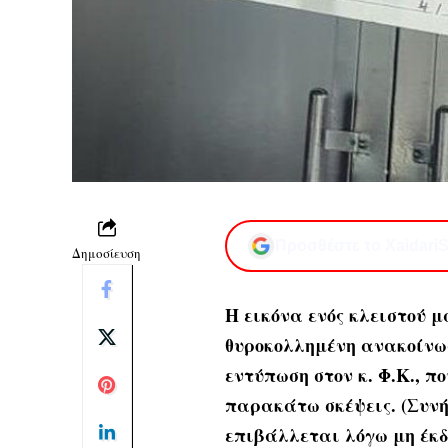
Προσθέστε το XaidariS
Δημοσίευση
Η εικόνα ενός κλειστού μ
θυροκολλημένη ανακοίνωσ
εντύπωση στον κ. Φ.Κ., π
παρακάτω σκέψεις. (Συνή
επιβάλλεται λόγω μη έκδ