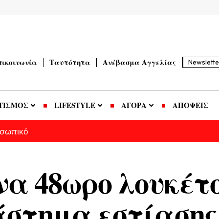
πικοινωνία
Ταυτότητα
Ανέβασμα Αγγελίας
Newslette
ΤΙΣΜΟΣ
LIFESTYLE
ΑΓΟΡΑ
ΑΠΟΨΕΙΣ
οσωπικό
να 48ωρο λουκέτ
στημα εστίασης