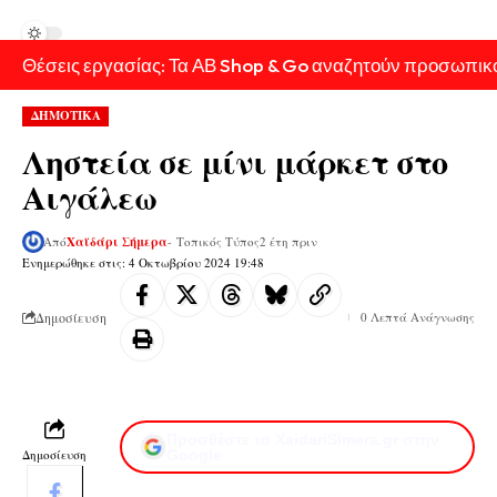
Θέσεις εργασίας: Τα ΑΒ Shop & Go αναζητούν προσωπικ
ΔΗΜΟΤΙΚΑ
Ληστεία σε μίνι μάρκετ στο
Αιγάλεω
Από
Χαϊδάρι Σήμερα
- Τοπικός Τύπος
2 έτη πριν
Ενημερώθηκε στις: 4 Οκτωβρίου 2024 19:48
Δημοσίευση
0 Λεπτά Ανάγνωσης
Προσθέστε το XaidariSimera.gr στην
Δημοσίευση
Google