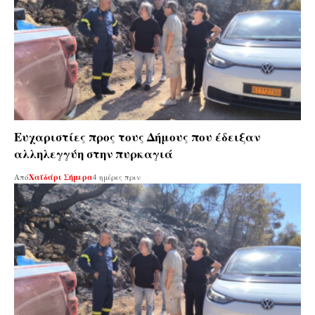
Ευχαριστίες προς τους Δήμους που έδειξαν
αλληλεγγύη στην πυρκαγιά
Από
Χαϊδάρι Σήμερα
4 ημέρες πριν