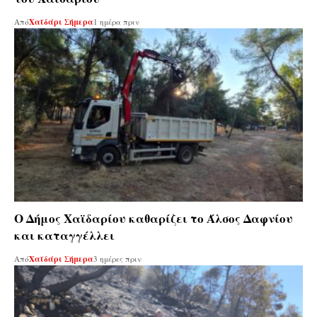
Από
Χαϊδάρι Σήμερα
1 ημέρα πριν
Ο Δήμος Χαϊδαρίου καθαρίζει το Άλσος Δαφνίου
και καταγγέλλει
Από
Χαϊδάρι Σήμερα
3 ημέρες πριν