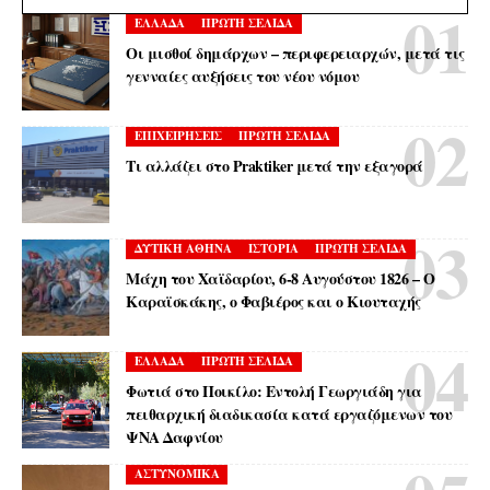
ΕΛΛΑΔΑ
ΠΡΩΤΗ ΣΕΛΙΔΑ
Οι μισθοί δημάρχων – περιφερειαρχών, μετά τις
γενναίες αυξήσεις του νέου νόμου
ΕΠΙΧΕΙΡΗΣΕΙΣ
ΠΡΩΤΗ ΣΕΛΙΔΑ
Τι αλλάζει στο Praktiker μετά την εξαγορά
ΔΥΤΙΚΗ ΑΘΗΝΑ
ΙΣΤΟΡΙΑ
ΠΡΩΤΗ ΣΕΛΙΔΑ
Μάχη του Χαϊδαρίου, 6-8 Αυγούστου 1826 – Ο
Καραϊσκάκης, ο Φαβιέρος και ο Κιουταχής
ΕΛΛΑΔΑ
ΠΡΩΤΗ ΣΕΛΙΔΑ
Φωτιά στο Ποικίλο: Εντολή Γεωργιάδη για
πειθαρχική διαδικασία κατά εργαζόμενων του
ΨΝΑ Δαφνίου
ΑΣΤΥΝΟΜΙΚΑ