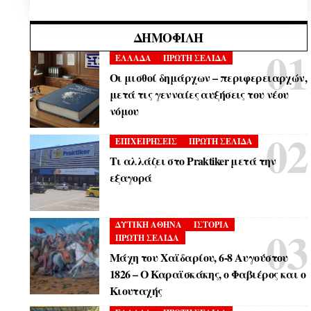
ΔΗΜΟΦΙΛΉ
ΕΛΛΑΔΑ
ΠΡΩΤΗ ΣΕΛΙΔΑ
Οι μισθοί δημάρχων – περιφερειαρχών,
μετά τις γενναίες αυξήσεις του νέου
νόμου
ΕΠΙΧΕΙΡΗΣΕΙΣ
ΠΡΩΤΗ ΣΕΛΙΔΑ
Τι αλλάζει στο Praktiker μετά την
εξαγορά
ΔΥΤΙΚΗ ΑΘΗΝΑ
ΙΣΤΟΡΙΑ
ΠΡΩΤΗ ΣΕΛΙΔΑ
Μάχη του Χαϊδαρίου, 6-8 Αυγούστου
1826 – Ο Καραϊσκάκης, ο Φαβιέρος και ο
Κιουταχής