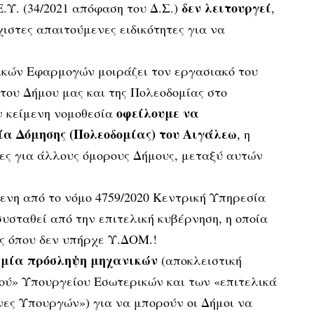
δεν λειτουργεί
Ε.Υ. (34/2021 απόφαση του Δ.Σ.)
,
χιστες απαιτούμενες ειδικότητες για να
κών Εφαρμογών μοιράζει τον εργασιακό του
 του Δήμου μας και της Πολεοδομίας στο
οφείλουμε να
ν κείμενη νομοθεσία
α Δόμησης (Πολεοδομίας) του Αιγάλεω
, η
τες για άλλους όμορους Δήμους, μεταξύ αυτών
ενη από το νόμο 4759/2020 Κεντρική Υπηρεσία
συσταθεί από την επιτελική κυβέρνηση, η οποία
ης όπου δεν υπήρχε Υ.ΔΟΜ.!
καμία πρόσληψη μηχανικών
(αποκλειστική
κού» Υπουργείου Εσωτερικών και των «επιτελικά
νες Υπουργών») για να μπορούν οι Δήμοι να