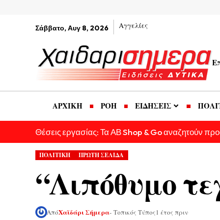
Αγγελίες
Σάββατο, Αυγ 8, 2026
Ε
ΑΡΧΙΚΗ
ΡΟΗ
ΕΙΔΗΣΕΙΣ
ΠΟΛΙ
Θέσεις εργασίας: Τα ΑΒ Shop & Go αναζητούν πρ
ΠΟΛΙΤΙΚΗ
ΠΡΩΤΗ ΣΕΛΙΔΑ
“Λιπόθυμο τε
Χαϊδάρι Σήμερα
Από
- Τοπικός Τύπος
1 έτος πριν