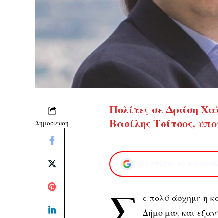
Πολίτες σε Δράση Χα
Βασίλης Τσίτσος
, 
Δημοσίευση
Προσθέστε το XaidariS
Σ
ε πολύ άσχημη η κ
Δήμο μας και εξαν