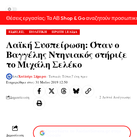
Θέσεις εργασίας: Τα ΑΒ Shop & Go αναζητούν προσωπικ
ΕΙΔΗΣΕΙΣ
ΠΟΛΙΤΙΚΗ
ΠΡΩΤΗ ΣΕΛΙΔΑ
Λαϊκή Συσπείρωση: Όταν ο
Βαγγέλης Ντηνιακός στήριζε
το Μιχάλη Σελέκο
Από
Χαϊδάρι Σήμερα
- Τοπικός Τύπος
7 έτη πριν
Ενημερώθηκε στις: 31 Μαΐου 2019 12:50
Δημοσίευση
2 Λεπτά Ανάγνωσης
Προσθέστε το XaidariSimera.gr στην
Δημοσίευση
Google