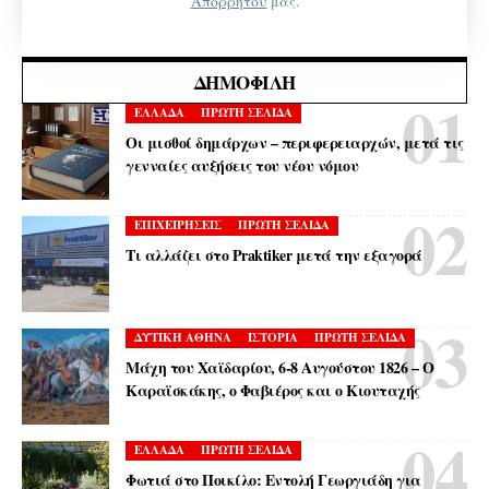
Απορρήτου
μας.
ΔΗΜΟΦΙΛΉ
ΕΛΛΑΔΑ
ΠΡΩΤΗ ΣΕΛΙΔΑ
Οι μισθοί δημάρχων – περιφερειαρχών, μετά τις
γενναίες αυξήσεις του νέου νόμου
ΕΠΙΧΕΙΡΗΣΕΙΣ
ΠΡΩΤΗ ΣΕΛΙΔΑ
Τι αλλάζει στο Praktiker μετά την εξαγορά
ΔΥΤΙΚΗ ΑΘΗΝΑ
ΙΣΤΟΡΙΑ
ΠΡΩΤΗ ΣΕΛΙΔΑ
Μάχη του Χαϊδαρίου, 6-8 Αυγούστου 1826 – Ο
Καραϊσκάκης, ο Φαβιέρος και ο Κιουταχής
ΕΛΛΑΔΑ
ΠΡΩΤΗ ΣΕΛΙΔΑ
Φωτιά στο Ποικίλο: Εντολή Γεωργιάδη για