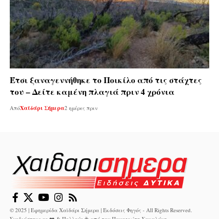
Έτσι ξαναγεννήθηκε το Ποικίλο από τις στάχτες
του – Δείτε καμένη πλαγιά πριν 4 χρόνια
Από
Χαϊδάρι Σήμερα
2 ημέρες πριν
© 2025 | Εφημερίδα Χαϊδάρι Σήμερα | Εκδόσεις Φηγός - All Rights Reserved.
Σχεδιάστηκε με ❤️ & Πολλούς ☕ από τον
Παναγιώτη Σακαλάκη
.