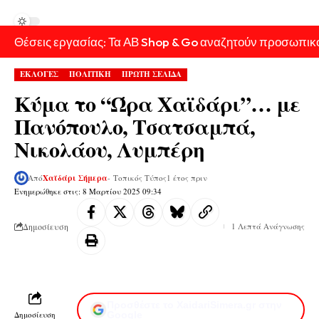
Θέσεις εργασίας: Τα ΑΒ Shop & Go αναζητούν προσωπικ
ΕΚΛΟΓΕΣ
ΠΟΛΙΤΙΚΗ
ΠΡΩΤΗ ΣΕΛΙΔΑ
Κύμα το “Ώρα Χαϊδάρι”… με
Πανόπουλο, Τσατσαμπά,
Νικολάου, Λυμπέρη
Από
Χαϊδάρι Σήμερα
- Τοπικός Τύπος
1 έτος πριν
Ενημερώθηκε στις: 8 Μαρτίου 2025 09:34
Δημοσίευση
1 Λεπτά Ανάγνωσης
Προσθέστε το XaidariSimera.gr στην
Δημοσίευση
Google