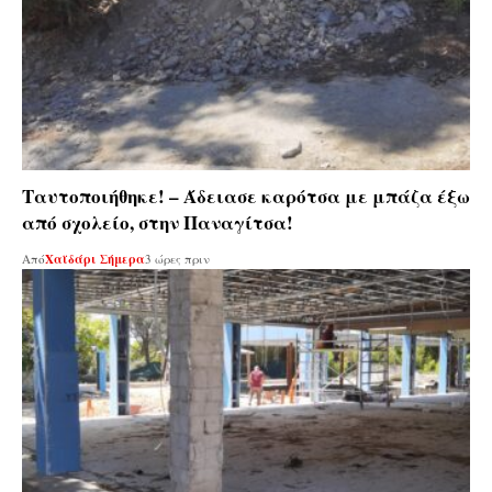
Ταυτοποιήθηκε! – Άδειασε καρότσα με μπάζα έξω
από σχολείο, στην Παναγίτσα!
Από
Χαϊδάρι Σήμερα
3 ώρες πριν