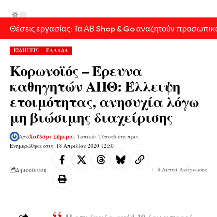
Θέσεις εργασίας: Τα ΑΒ Shop & Go αναζητούν προσωπικ
ΕΙΔΗΣΕΙΣ
ΕΛΛΑΔΑ
Κορωνοϊός – Έρευνα
καθηγητών ΑΠΘ: Έλλειψη
ετοιμότητας, ανησυχία λόγω
μη βιώσιμης διαχείρισης
Από
Χαϊδάρι Σήμερα
- Τοπικός Τύπος
6 έτη πριν
Ενημερώθηκε στις: 18 Απριλίου 2020 12:50
Δημοσίευση
8 Λεπτά Ανάγνωσης