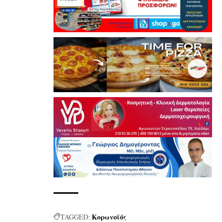
Κορωνοϊός
TAGGED: