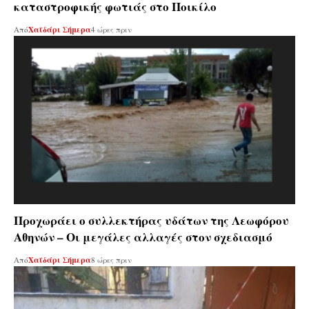
καταστροφικής φωτιάς στο Ποικίλο
Από
Χαϊδάρι Σήμερα
4 ώρες πριν
Προχωράει ο συλλεκτήρας υδάτων της Λεωφόρου
Αθηνών – Οι μεγάλες αλλαγές στον σχεδιασμό
Από
Χαϊδάρι Σήμερα
8 ώρες πριν