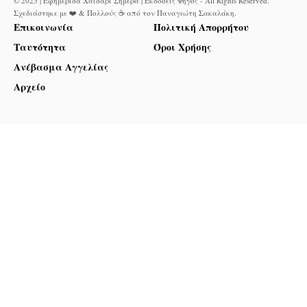
© 2025 | Εφημερίδα Χαϊδάρι Σήμερα | Εκδόσεις Φηγός - All Rights Reserved.
Σχεδιάστηκε με ❤️ & Πολλούς ☕ από τον
Παναγιώτη Σακαλάκη
.
Επικοινωνία
Πολιτική Απορρήτου
Ταυτότητα
Όροι Χρήσης
Ανέβασμα Αγγελίας
Αρχείο