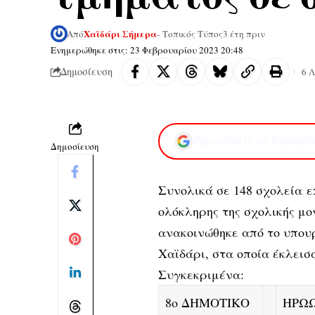
Χαϊδάρι Σήμερα
Από
- Τοπικός Τύπος
3 έτη πριν
Ενημερώθηκε στις: 23 Φεβρουαρίου 2023 20:48
Δημοσίευση
6 
Προσθέστε το XaidariS
Δημοσίευση
Συνολικά σε 148 σχολεία 
ολόκληρης της σχολικής μ
ανακοινώθηκε από το υπουρ
Χαϊδάρι, στα οποία έκλεισ
Συγκεκριμένα:
8ο ΔΗΜΟΤΙΚΟ
ΗΡΩ