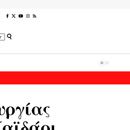
r
υργίας
Χαϊδάρι