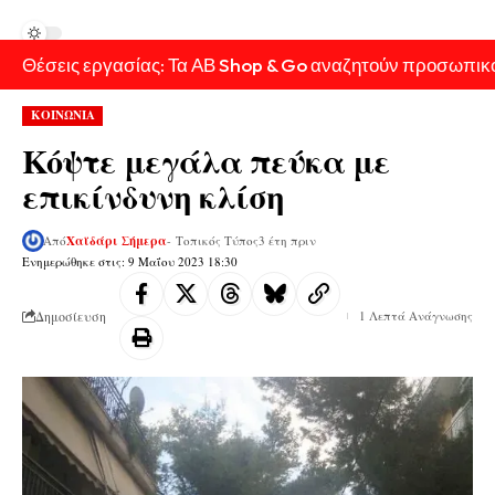
Θέσεις εργασίας: Τα ΑΒ Shop & Go αναζητούν προσωπικ
ΚΟΙΝΩΝΙΑ
Κόψτε μεγάλα πεύκα με
επικίνδυνη κλίση
Από
Χαϊδάρι Σήμερα
- Τοπικός Τύπος
3 έτη πριν
Ενημερώθηκε στις: 9 Μαΐου 2023 18:30
Δημοσίευση
1 Λεπτά Ανάγνωσης