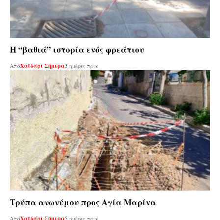
Η “βαθιά” ιστορία ενός φρεάτιου
Από
Χαϊδάρι Σήμερα
3 ημέρες πριν
Τρύπα ανωνύμου προς Αγία Μαρίνα
Από
Χαϊδάρι Σήμερα
5 ημέρες πριν