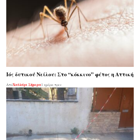
Ιός δυτικού Νείλου: Στο “κόκκινο” φέτος η Αττική
Από
Χαϊδάρι Σήμερα
1 ημέρα πριν