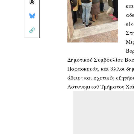
κα
αδε
είν
Στη
Μι
Βορ
Δημοτικού Συμβουλίου Βασ
Παρασκευάς, και άλλοι δη
άδειες και σχετικές εξηγήσ
Αστυνομικού Τμήματος Χαϊ