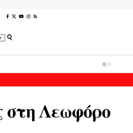
r
ς στη Λεωφόρο