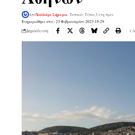
Χαϊδάρι Σήμερα
Από
- Τοπικός Τύπος
3 έτη πριν
Ενημερώθηκε στις: 23 Φεβρουαρίου 2023 19:29
Δημοσίευση
1 