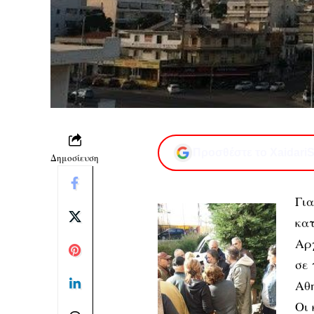
Προσθέστε το XaidariS
Δημοσίευση
Γι
κατ
Αρχ
σε
Αθη
Οι 