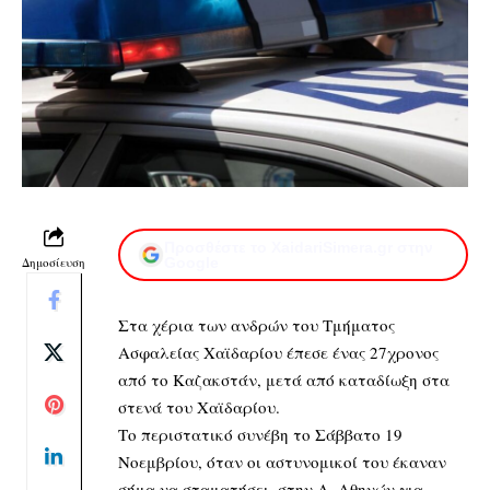
Προσθέστε το XaidariSimera.gr στην
Δημοσίευση
Google
Στα χέρια των ανδρών του Τμήματος
Ασφαλείας Χαϊδαρίου έπεσε ένας 27χρονος
από το Καζακστάν, μετά από καταδίωξη στα
στενά του Χαϊδαρίου.
Το περιστατικό συνέβη το Σάββατο 19
Νοεμβρίου, όταν οι αστυνομικοί του έκαναν
σήμα να σταματήσει, στην Λ. Αθηνών για