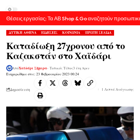
Θέσεις εργασίας: Τα ΑΒ Shop & Go αναζητούν προσωπικ
ΔΥΤΙΚΗ ΑΘΗΝΑ
ΕΙΔΗΣΕΙΣ
ΚΟΙΝΩΝΙΑ
ΠΡΩΤΗ ΣΕΛΙΔΑ
Καταδίωξη 27χρονου από το
Καζακστάν στο Χαϊδάρι
Από
Χαϊδάρι Σήμερα
- Τοπικός Τύπος
3 έτη πριν
Ενημερώθηκε στις: 23 Φεβρουαρίου 2023 00:24
Δημοσίευση
1 Λεπτά Ανάγνωσης