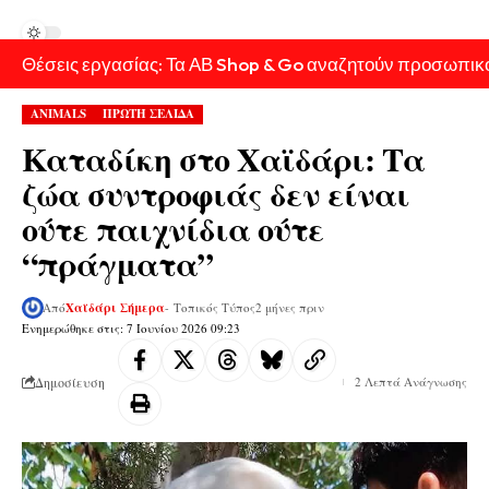
Θέσεις εργασίας: Τα ΑΒ Shop & Go αναζητούν προσωπικ
ANIMALS
ΠΡΩΤΗ ΣΕΛΙΔΑ
Καταδίκη στο Χαϊδάρι: Τα
ζώα συντροφιάς δεν είναι
ούτε παιχνίδια ούτε
“πράγματα”
Από
Χαϊδάρι Σήμερα
- Τοπικός Τύπος
2 μήνες πριν
Ενημερώθηκε στις: 7 Ιουνίου 2026 09:23
Δημοσίευση
2 Λεπτά Ανάγνωσης