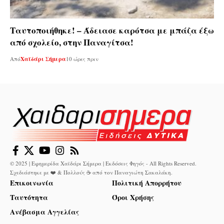
Ταυτοποιήθηκε! – Άδειασε καρότσα με μπάζα έξω
από σχολείο, στην Παναγίτσα!
Από
Χαϊδάρι Σήμερα
10 ώρες πριν
© 2025 | Εφημερίδα Χαϊδάρι Σήμερα | Εκδόσεις Φηγός - All Rights Reserved.
Σχεδιάστηκε με ❤️ & Πολλούς ☕ από τον
Παναγιώτη Σακαλάκη
.
Επικοινωνία
Πολιτική Απορρήτου
Ταυτότητα
Όροι Χρήσης
Ανέβασμα Αγγελίας