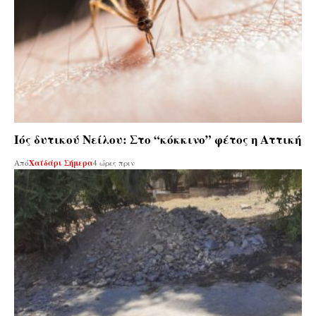
Ιός δυτικού Νείλου: Στο “κόκκινο” φέτος η Αττική
Από
Χαϊδάρι Σήμερα
4 ώρες πριν