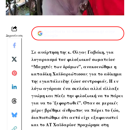
Προσθέστε το XaidariSimera.gr στην
Δημοσίευση
Google
Σε ανάρτηση της κ. Όλγας Γαβάκη, για
λογαριασμό του φιλοζωικού σωματείου
“Μαχητές των δρόμων”, ανακοινώθηκε η
καταδίκη Χαϊδαριώτισσας για το αδίκημα
της εγκατάλειψης ζώου συντροφιάς. Η εν
λόγω αγόρασε ένα σκυλάκι αλλά άλλαξε
γνώμη και πίεζε την φιλοζωική να το πάρει
για να το ¨ξεφορτωθεί”. Όταν σε μερικές
μέρες βρέθηκε άνθρωπος να πάρει το ζώο,
διαπιστώθηκε ότι αυτό είχε εξαφανιστεί
και το ΑΤ Χαϊδαρίου προχώρησε στη