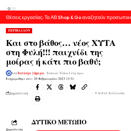
Θέσεις εργασίας: Τα ΑΒ Shop & Go αναζητούν προσωπικ
ΠΕΡΙΒΑΛΛΟΝ
Και στο βάθος… νέος ΧΥΤΑ
στη Φυλή!!! παιχνίδι της
μοίρας ή κάτι πιο βαθύ;
Από
Χαϊδάρι Σήμερα
- Τοπικός Τύπος
3 έτη πριν
Ενημερώθηκε στις: 20 Φεβρουαρίου 2023 13:31
Δημοσίευση
4 Λεπτά Ανάγνωσης
ΔΥΤΙΚΟ ΜΕΤΩΠΟ
Δημοσίευση