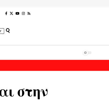
r
αι στην