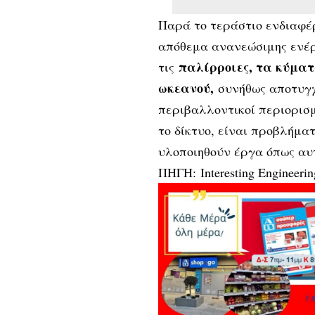
Παρά το τεράστιο ενδιαφέ
απόθεμα ανανεώσιμης ενέρ
παλίρροιες, τα κύματ
τις
ωκεανού,
συνήθως αποτυγχά
περιβαλλοντικοί περιορισμ
το δίκτυο, είναι προβλήμα
υλοποιηθούν έργα όπως αυ
ΠΗΓΗ:
Interesting Engineerin