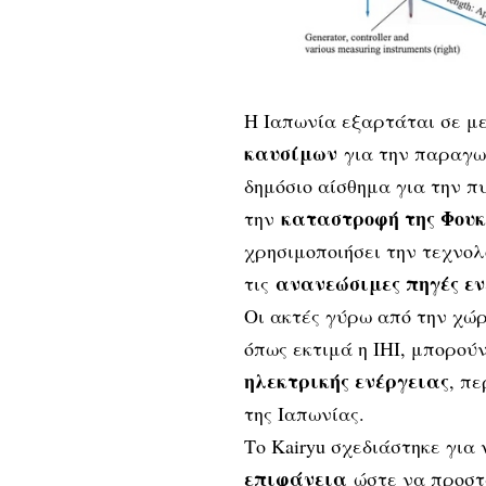
Η Ιαπωνία εξαρτάται σε μ
καυσίμων
για την παραγωγ
δημόσιο αίσθημα για την π
καταστροφή της Φουκο
την
χρησιμοποιήσει την τεχνολ
ανανεώσιμες πηγές εν
τις
Οι ακτές γύρω από την χώ
όπως εκτιμά η IHI, μπορο
ηλεκτρικής ενέργειας
, π
της Ιαπωνίας.
Το Kairyu σχεδιάστηκε για
επιφάνεια
ώστε να προστ