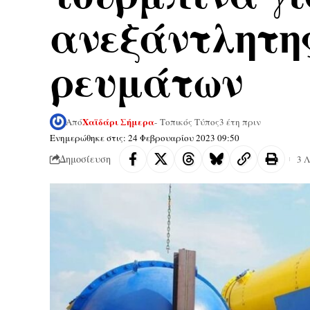
ανεξάντλητης
ρευμάτων
Χαϊδάρι Σήμερα
Από
- Τοπικός Τύπος
3 έτη πριν
Ενημερώθηκε στις: 24 Φεβρουαρίου 2023 09:50
Δημοσίευση
3 