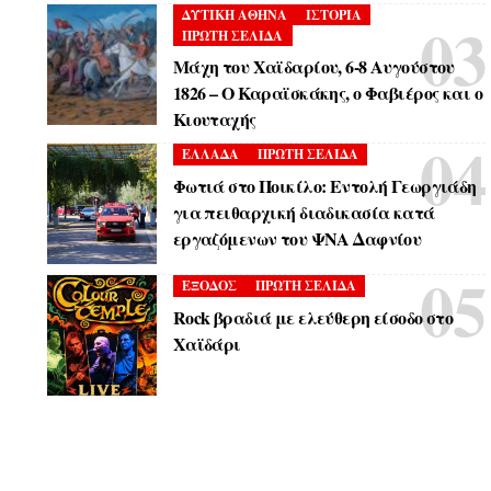
ΔΥΤΙΚΗ ΑΘΗΝΑ
ΙΣΤΟΡΙΑ
ΠΡΩΤΗ ΣΕΛΙΔΑ
Μάχη του Χαϊδαρίου, 6-8 Αυγούστου
1826 – Ο Καραϊσκάκης, ο Φαβιέρος και ο
Κιουταχής
ΕΛΛΑΔΑ
ΠΡΩΤΗ ΣΕΛΙΔΑ
Φωτιά στο Ποικίλο: Εντολή Γεωργιάδη
για πειθαρχική διαδικασία κατά
εργαζόμενων του ΨΝΑ Δαφνίου
ΕΞΟΔΟΣ
ΠΡΩΤΗ ΣΕΛΙΔΑ
Rock βραδιά με ελεύθερη είσοδο στο
Χαϊδάρι