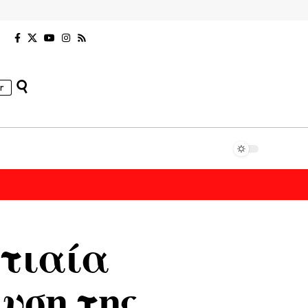
r
ντιαία
υση της