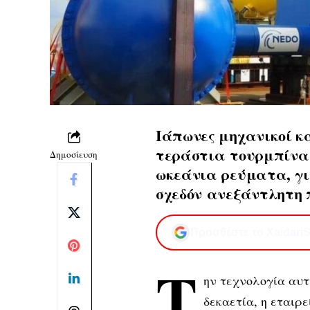
Ιάπωνες μηχανικοί 
τεράστια
τουρμπίνα
Δημοσίευση
ωκεάνια ρεύματα, γι
σχεδόν
ανεξάντλητη π
Προσθέστε το XaidariS
Τ
ην τεχνολογία αυτ
δεκαετία, η εταιρεί