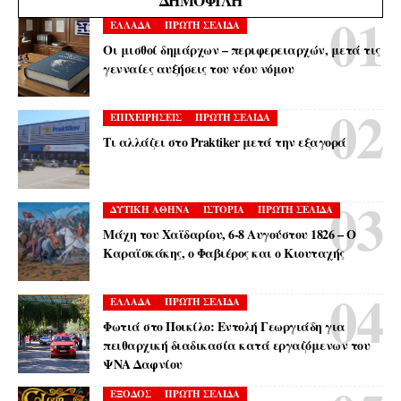
ΔΗΜΟΦΙΛΉ
ΕΛΛΑΔΑ
ΠΡΩΤΗ ΣΕΛΙΔΑ
Οι μισθοί δημάρχων – περιφερειαρχών, μετά τις
γενναίες αυξήσεις του νέου νόμου
ΕΠΙΧΕΙΡΗΣΕΙΣ
ΠΡΩΤΗ ΣΕΛΙΔΑ
Τι αλλάζει στο Praktiker μετά την εξαγορά
ΔΥΤΙΚΗ ΑΘΗΝΑ
ΙΣΤΟΡΙΑ
ΠΡΩΤΗ ΣΕΛΙΔΑ
Μάχη του Χαϊδαρίου, 6-8 Αυγούστου 1826 – Ο
Καραϊσκάκης, ο Φαβιέρος και ο Κιουταχής
ΕΛΛΑΔΑ
ΠΡΩΤΗ ΣΕΛΙΔΑ
Φωτιά στο Ποικίλο: Εντολή Γεωργιάδη για
πειθαρχική διαδικασία κατά εργαζόμενων του
ΨΝΑ Δαφνίου
ΕΞΟΔΟΣ
ΠΡΩΤΗ ΣΕΛΙΔΑ