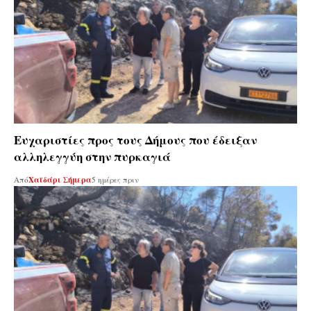
Ευχαριστίες προς τους Δήμους που έδειξαν
αλληλεγγύη στην πυρκαγιά
Από
Χαϊδάρι Σήμερα
5 ημέρες πριν