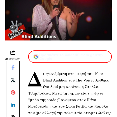
Προσθέστε το XaidariSimera.gr στην
Δημοσίευση
Google
Δ
ιαγωνιζόμενη στη σκηνή του 10ου
Blind Audition του Thδ Voice, βρέθηκε
ένα δικό μας κορίτσι, η Στέλλα
Τσαμπούκου. Μετά την ερμηνεία της έγινε
“μήλο της έριδος” ανάμεσα στον Πάνο
Μουζουράκη και τον Σάκη Ρουβά και παρόλο
που (με αλλαγή την τελευταία στιγμή) διάλεξε