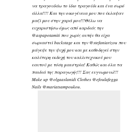
να τραγουδάω το ίδιο τραγούδι και ένα σωρό
άλλα!!!! Και την οικογένεια μου που έκλαψαν
μαζί μου στην χαρά μου!!!Θέλω να
ευχαριστήσω όμως από καρδιάς την
@aspapotamiti που χωρίς αυτήν θα είχα
σωριαστεί backstage και την @stefaniarizou που
μάγεψε την ψυχή μου και με καθοδηγεί στην
καλύτερη εκδοχή του καλλιτεχνικού μου
εαυτού με τόση μαεστρία! Καθώς και όλα τα
παιδιά της παραγωγής!!! Σας ευγνωμονώ!!!
Make up @olgaaslanidi Clothes @efoulafegga
Nails @mariatsampoukou
.