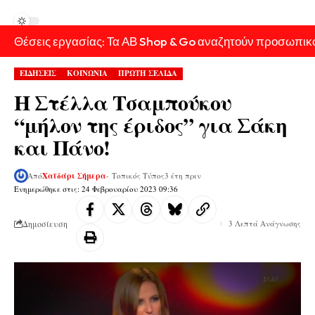
Θέσεις εργασίας: Τα ΑΒ Shop & Go αναζητούν προσωπικ
ΕΙΔΗΣΕΙΣ
ΚΟΙΝΩΝΙΑ
ΠΡΩΤΗ ΣΕΛΙΔΑ
Η Στέλλα Τσαμπούκου
“μήλον της έριδος” για Σάκη
και Πάνο!
Από
Χαϊδάρι Σήμερα
- Τοπικός Τύπος
3 έτη πριν
Ενημερώθηκε στις: 24 Φεβρουαρίου 2023 09:36
Δημοσίευση
3 Λεπτά Ανάγνωσης