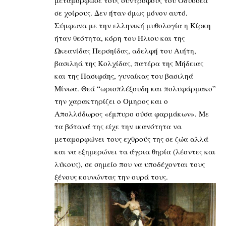
μεταμόρφωσε τους συντρόφους του Οδυσσέα
σε χοίρους. Δεν ήταν όμως μόνον αυτό.
Σύμφωνα με την ελληνική μυθολογία η Κίρκη
ήταν θεότητα, κόρη του Ήλιου και της
Ωκεανίδας Περσηίδας, αδελφή του Αιήτη,
βασιληά της Κολχίδας, πατέρα της Μήδειας
και της Πασιφάης, γυναίκας του βασιληά
Μίνωα. Θεά “ωριοπλέξουδη και πολυφάρμακο”
την χαρακτηρίζει ο Ομηρος και ο
Απολλόδωρος «έμπυρο ούσα φαρμάκων». Με
τα βότανά της είχε την ικανότητα να
μεταμορφώνει τους εχθρούς της σε ζώα αλλά
και να εξημερώνει τα άγρια θηρία (λέοντες και
λύκους), σε σημείο που να υποδέχονται τους
ξένους κουνώντας την ουρά τους.