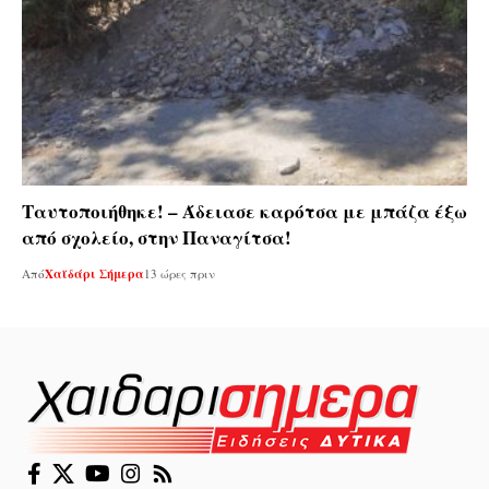
Ταυτοποιήθηκε! – Άδειασε καρότσα με μπάζα έξω
από σχολείο, στην Παναγίτσα!
Από
Χαϊδάρι Σήμερα
13 ώρες πριν