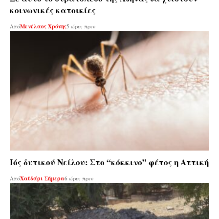
κοινωνικές κατοικίες
Από
Μενέλαος Χρόνης
5 ώρες πριν
Ιός δυτικού Νείλου: Στο “κόκκινο” φέτος η Αττική
Από
Χαϊδάρι Σήμερα
6 ώρες πριν