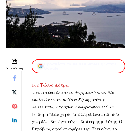
Προσθέστε το XaidariSimera.gr στην
Δημοσίευση
Google
Τάσου Λύτρα
Του
…«ενταύθα δε και αι Φαρμακούσσαι, δύο
νησία ών εν τω μείζονι Κίρκης τάφος
δείκνυται», Στράβων Γεωγραφικών Θ΄ 13.
Το παραπάνω χωρίο του Στράβωνα, απ’ όσο
γνωρίζω, δεν έχει τύχει ιδιαίτερης μελέτης. Ο
Στράβων, αφού αναφέρει την Ελευσίνα, το