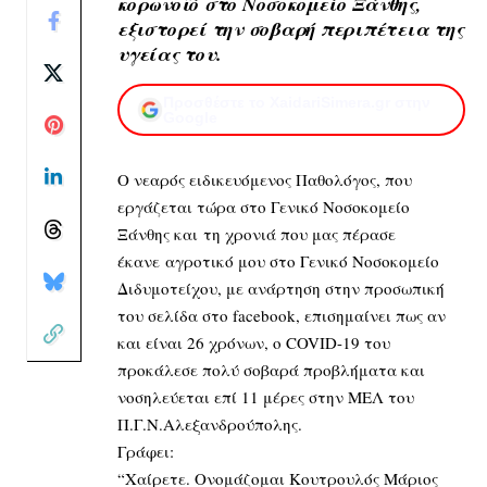
κορωνοϊό στο Νοσοκομείο Ξάνθης,
εξιστορεί την σοβαρή περιπέτεια της
υγείας του.
Προσθέστε το XaidariSimera.gr στην
Google
Ο νεαρός ειδικευόμενος Παθολόγος, που
εργάζεται τώρα στο Γενικό Νοσοκομείο
Ξάνθης και τη χρονιά που μας πέρασε
έκανε αγροτικό μου στο Γενικό Νοσοκομείο
Διδυμοτείχου, με ανάρτηση στην προσωπική
του σελίδα στο facebook, επισημαίνει πως αν
και είναι 26 χρόνων, ο COVID-19 του
προκάλεσε πολύ σοβαρά προβλήματα και
νοσηλεύεται επί 11 μέρες στην ΜΕΛ του
Π.Γ.Ν.Αλεξανδρούπολης.
Γράφει:
“Χαίρετε. Ονομάζομαι Κουτρουλός Μάριος