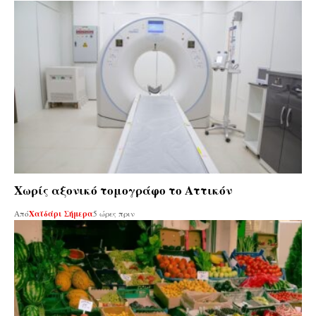
Χωρίς αξονικό τομογράφο το Αττικόν
Από
Χαϊδάρι Σήμερα
5 ώρες πριν