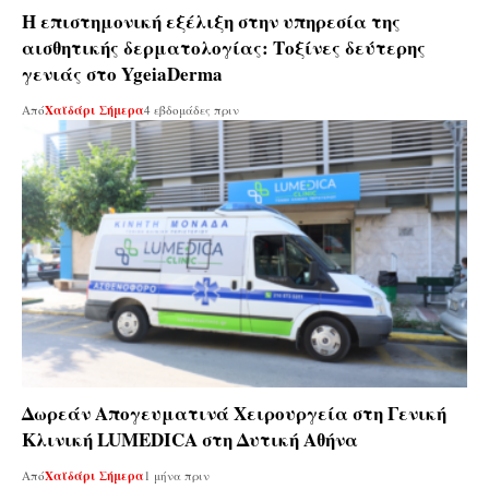
Η επιστημονική εξέλιξη στην υπηρεσία της
αισθητικής δερματολογίας: Tοξίνες δεύτερης
γενιάς στο YgeiaDerma
Από
Χαϊδάρι Σήμερα
4 εβδομάδες πριν
Δωρεάν Απογευματινά Χειρουργεία στη Γενική
Κλινική LUMEDICA στη Δυτική Αθήνα
Από
Χαϊδάρι Σήμερα
1 μήνα πριν