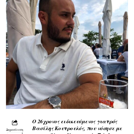
O 26χρονος ειδικευόμενος γιατρός
Βασίλης Κουτρουλός, που νόσησε με
Δημοσίευση