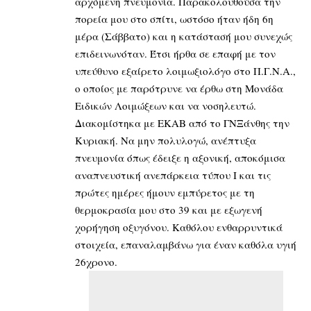
αρχόμενη πνευμονία. Παρακολουθούσα την
πορεία μου στο σπίτι, ωστόσο ήταν ήδη 6η
μέρα (Σάββατο) και η κατάστασή μου συνεχώς
επιδεινωνόταν. Έτσι ήρθα σε επαφή με τον
υπεύθυνο εξαίρετο λοιμωξιολόγο στο Π.Γ.Ν.Α.,
ο οποίος με παρότρυνε να έρθω στη Μονάδα
Ειδικών Λοιμώξεων και να νοσηλευτώ.
Διακομίστηκα με ΕΚΑΒ από το ΓΝΞάνθης την
Κυριακή. Να μην πολυλογώ, ανέπτυξα
πνευμονία όπως έδειξε η αξονική, αποκόμισα
αναπνευστική ανεπάρκεια τύπου Ι και τις
πρώτες ημέρες ήμουν εμπύρετος με τη
θερμοκρασία μου στο 39 και με εξωγενή
χορήγηση οξυγόνου. Καθόλου ενθαρρυντικά
στοιχεία, επαναλαμβάνω για έναν καθόλα υγιή
26χρονο.