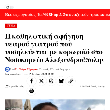
Θέσεις εργασίας: Τα ΑΒ Shop & Go αναζητούν προσωπικ
ΥΓΕΙΑ
Η καθηλωτική αφήγηση
νεαρού γιατρού που
νοσηλεύεται με κορωνοϊό στο
Νοσοκομείο Αλεξανδρούπολης
Από
Χαϊδάρι Σήμερα
- Τοπικός Τύπος
6 έτη πριν
Ενημερώθηκε στις: 15 Μαΐου 2020 18:03
Δημοσίευση
9 Λεπτά Ανάγνωσης