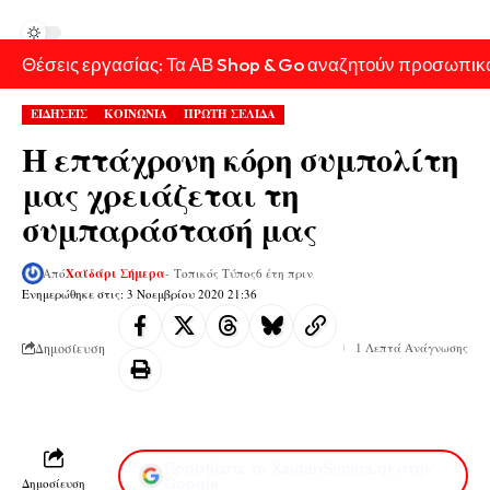
Θέσεις εργασίας: Τα ΑΒ Shop & Go αναζητούν προσωπικ
ΕΙΔΗΣΕΙΣ
ΚΟΙΝΩΝΙΑ
ΠΡΩΤΗ ΣΕΛΙΔΑ
Η επτάχρονη κόρη συμπολίτη
μας χρειάζεται τη
συμπαράστασή μας
Από
Χαϊδάρι Σήμερα
- Τοπικός Τύπος
6 έτη πριν
Ενημερώθηκε στις: 3 Νοεμβρίου 2020 21:36
Δημοσίευση
1 Λεπτά Ανάγνωσης
Προσθέστε το XaidariSimera.gr στην
Δημοσίευση
Google