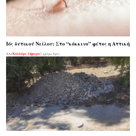
Ιός δυτικού Νείλου: Στο “κόκκινο” φέτος η Αττική
Από
Χαϊδάρι Σήμερα
1 ημέρα πριν