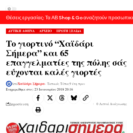
Θέσεις εργασίας: Τα ΑΒ Shop & Go αναζητούν προσωπικ
ΔΥΤΙΚΗ ΑΘΗΝΑ
ΑΡΧΕΙΟ
ΠΡΩΤΗ ΣΕΛΙΔΑ
Το γιορτινό “Χαϊδάρι
Σήμερα” και 65
επαγγελματίες της πόλης σάς
εύχονται καλές γιορτές
Από
Χαϊδάρι Σήμερα
- Τοπικός Τύπος
9 έτη πριν
Ενημερώθηκε στις: 23 Ιανουαρίου 2018 20:16
Δημοσίευση
0 Λεπτά Ανάγνωσης