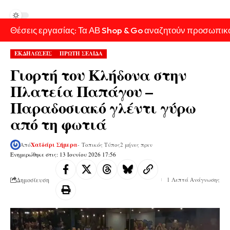
Θέσεις εργασίας: Τα ΑΒ Shop & Go αναζητούν προσωπικ
ΕΚΔΗΛΩΣΕΙΣ
ΠΡΩΤΗ ΣΕΛΙΔΑ
Γιορτή του Κλήδονα στην
Πλατεία Παπάγου –
Παραδοσιακό γλέντι γύρω
από τη φωτιά
Από
Χαϊδάρι Σήμερα
- Τοπικός Τύπος
2 μήνες πριν
Ενημερώθηκε στις: 13 Ιουνίου 2026 17:56
Δημοσίευση
1 Λεπτά Ανάγνωσης