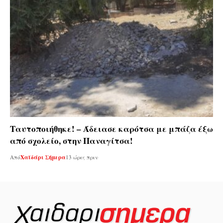
Ταυτοποιήθηκε! – Άδειασε καρότσα με μπάζα έξω
από σχολείο, στην Παναγίτσα!
Από
Χαϊδάρι Σήμερα
13 ώρες πριν