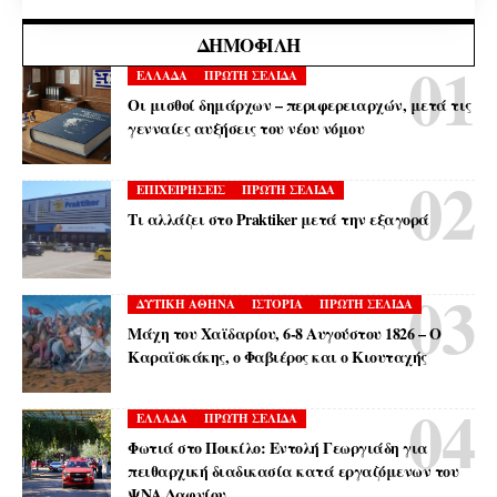
ΔΗΜΟΦΙΛΉ
ΕΛΛΑΔΑ
ΠΡΩΤΗ ΣΕΛΙΔΑ
Οι μισθοί δημάρχων – περιφερειαρχών, μετά τις
γενναίες αυξήσεις του νέου νόμου
ΕΠΙΧΕΙΡΗΣΕΙΣ
ΠΡΩΤΗ ΣΕΛΙΔΑ
Τι αλλάζει στο Praktiker μετά την εξαγορά
ΔΥΤΙΚΗ ΑΘΗΝΑ
ΙΣΤΟΡΙΑ
ΠΡΩΤΗ ΣΕΛΙΔΑ
Μάχη του Χαϊδαρίου, 6-8 Αυγούστου 1826 – Ο
Καραϊσκάκης, ο Φαβιέρος και ο Κιουταχής
ΕΛΛΑΔΑ
ΠΡΩΤΗ ΣΕΛΙΔΑ
Φωτιά στο Ποικίλο: Εντολή Γεωργιάδη για
πειθαρχική διαδικασία κατά εργαζόμενων του
ΨΝΑ Δαφνίου