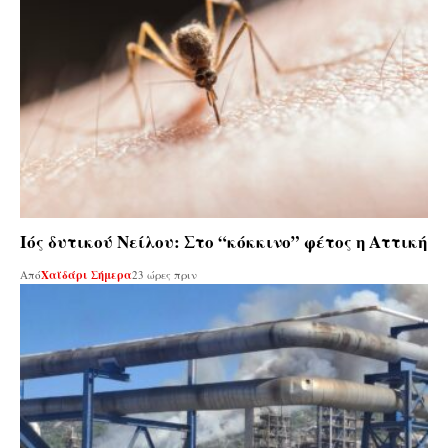
Ιός δυτικού Νείλου: Στο “κόκκινο” φέτος η Αττική
Από
Χαϊδάρι Σήμερα
23 ώρες πριν