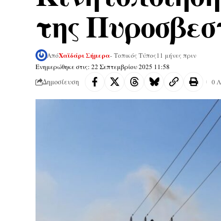
της Πυροσβεσ
Χαϊδάρι Σήμερα
Από
- Τοπικός Τύπος
11 μήνες πριν
Ενημερώθηκε στις: 22 Σεπτεμβρίου 2025 11:58
Δημοσίευση
0 