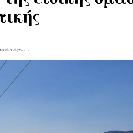
τικής
Λεπτά Ανάγνωσης