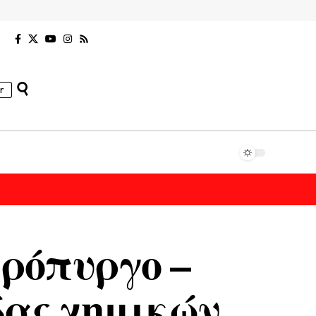
r
πρόπυργο –
δας χημικών