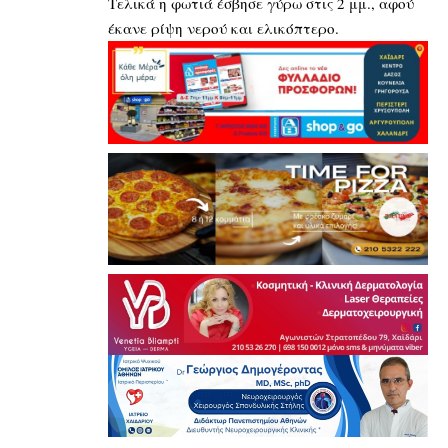
Τελικά η φωτιά έσβησε γύρω στις 2 μμ., αφού
έκανε ρίψη νερού και ελικόπτερο.