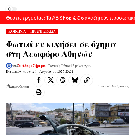
Θέσεις εργασίας: Τα ΑΒ Shop & Go αναζητούν προσωπικ
ΚΟΙΝΩΝΙΑ
ΠΡΩΤΗ ΣΕΛΙΔΑ
Φωτιά εν κινήσει σε όχημα
στη Λεωφόρο Αθηνών
Από
Χαϊδάρι Σήμερα
- Τοπικός Τύπος
12 μήνες πριν
Ενημερώθηκε στις: 14 Αυγούστου 2025 23:31
Δημοσίευση
1 Λεπτά Ανάγνωσης