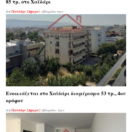
85 τμ. στο Χαϊδάρι
Από
Χαϊδάρι Σήμερα
1 εβδομάδα πριν
Ενοικιάζεται στο Χαϊδάρι διαμέρισμα 53 τμ., 4ου
ορόφου
Από
Χαϊδάρι Σήμερα
2 εβδομάδες πριν