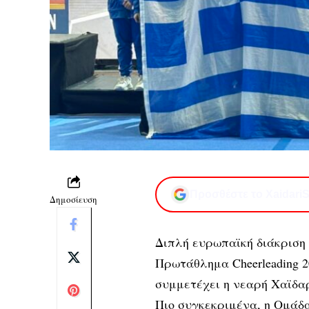
Προσθέστε το XaidariS
Δημοσίευση
Διπλή ευρωπαϊκή διάκριση 
Πρωτάθλημα Cheerleading 2
συμμετέχει η νεαρή Χαϊδ
Πιο συγκεκριμένα, η Ομάδ