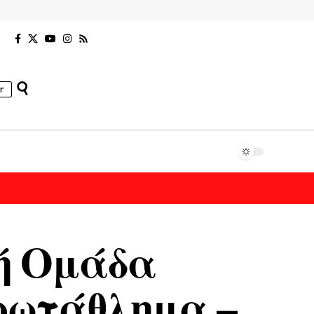
r
κή Ομάδα
Πρωτάθλημα –