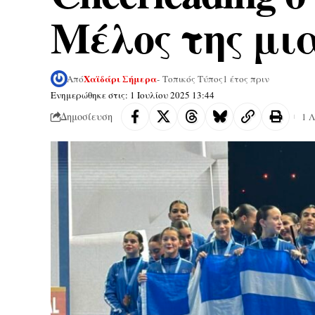
Μέλος της μι
Χαϊδάρι Σήμερα
Από
- Τοπικός Τύπος
1 έτος πριν
Ενημερώθηκε στις: 1 Ιουλίου 2025 13:44
Δημοσίευση
1 