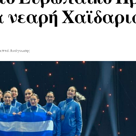
α νεαρή Χαϊδαρι
Λεπτά Ανάγνωσης