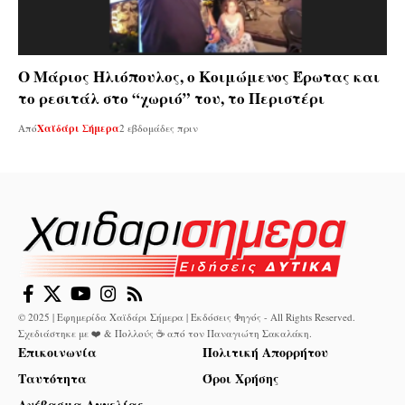
Ο Μάριος Ηλιόπουλος, ο Κοιμώμενος Έρωτας και
το ρεσιτάλ στο “χωριό” του, το Περιστέρι
Από
Χαϊδάρι Σήμερα
2 εβδομάδες πριν
© 2025 | Εφημερίδα Χαϊδάρι Σήμερα | Εκδόσεις Φηγός - All Rights Reserved.
Σχεδιάστηκε με ❤️ & Πολλούς ☕ από τον
Παναγιώτη Σακαλάκη
.
Επικοινωνία
Πολιτική Απορρήτου
Ταυτότητα
Όροι Χρήσης
Ανέβασμα Αγγελίας