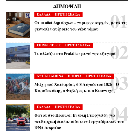
ΔΗΜΟΦΙΛΉ
ΕΛΛΑΔΑ
ΠΡΩΤΗ ΣΕΛΙΔΑ
Οι μισθοί δημάρχων – περιφερειαρχών, μετά τις
γενναίες αυξήσεις του νέου νόμου
ΕΠΙΧΕΙΡΗΣΕΙΣ
ΠΡΩΤΗ ΣΕΛΙΔΑ
Τι αλλάζει στο Praktiker μετά την εξαγορά
ΔΥΤΙΚΗ ΑΘΗΝΑ
ΙΣΤΟΡΙΑ
ΠΡΩΤΗ ΣΕΛΙΔΑ
Μάχη του Χαϊδαρίου, 6-8 Αυγούστου 1826 – Ο
Καραϊσκάκης, ο Φαβιέρος και ο Κιουταχής
ΕΛΛΑΔΑ
ΠΡΩΤΗ ΣΕΛΙΔΑ
Φωτιά στο Ποικίλο: Εντολή Γεωργιάδη για
πειθαρχική διαδικασία κατά εργαζόμενων του
ΨΝΑ Δαφνίου