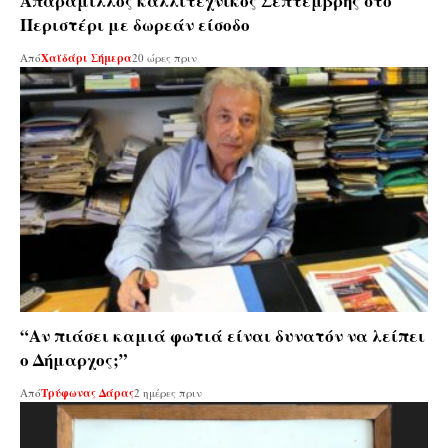
Απαράμιλλος καλλιτεχνικός Σεπτέμβρης στο
Περιστέρι με δωρεάν είσοδο
Από
Χαϊδάρι Σήμερα
20 ώρες πριν
“Αν πιάσει καμιά φωτιά είναι δυνατόν να λείπει
ο Δήμαρχος;”
Από
Τρύφωνας Δάρας
2 ημέρες πριν