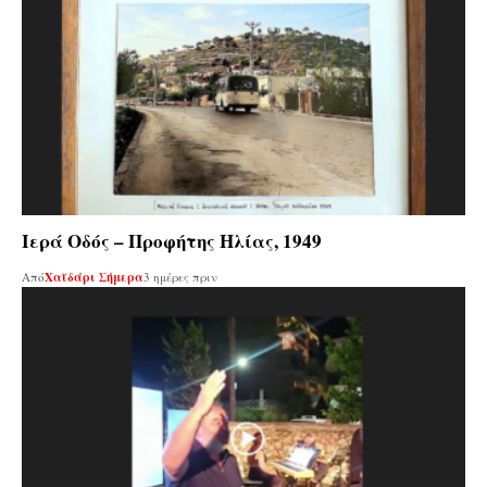
Ιερά Οδός – Προφήτης Ηλίας, 1949
Από
Χαϊδάρι Σήμερα
3 ημέρες πριν