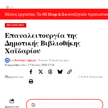
Θέσεις εργασίας: Τα ΑΒ Shop & Go αναζητούν προσωπικ
ΠΟΛΙΤΙΣΜΟΣ
Επαναλειτουργία της
Δημοτικής Βιβλιοθήκης
Χαϊδαρίου
Από
Χαϊδάρι Σήμερα
- Τοπικός Τύπος
6 έτη πριν
Ενημερώθηκε στις: 17 Ιουνίου 2020 13:34
Δημοσίευση
1 Λεπτά Ανάγνωσης
Προσθέστε το XaidariSimera.gr στην
Δημοσίευση
Google