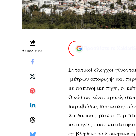
Προσθέστε το XaidariS
Δημοσίευση
Εντατικοί έλεγχοι γίνοντα
μέτρων αποφυγής και περι
με αστυνομική πηγή, οι κά
Ο κόσμος είναι αραιός στου
παραβάσεις που καταγράφτ
Χαϊδαρίου, ήταν οι περιπ
περιοχές, που εντοπίστηκ
επιβλήθηκε το διοικητικό 