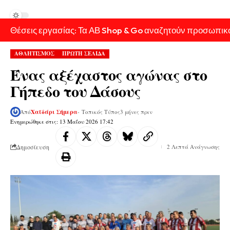
Θέσεις εργασίας: Τα ΑΒ Shop & Go αναζητούν προσωπικ
ΑΘΛΗΤΙΣΜΟΣ
ΠΡΩΤΗ ΣΕΛΙΔΑ
Ένας αξέχαστος αγώνας στο
Γήπεδο του Δάσους
Από
Χαϊδάρι Σήμερα
- Τοπικός Τύπος
3 μήνες πριν
Ενημερώθηκε στις: 13 Μαΐου 2026 17:42
Δημοσίευση
2 Λεπτά Ανάγνωσης