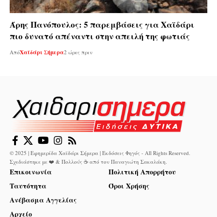
Άρης Πανόπουλος: 5 παρεμβάσεις για Χαϊδάρι
πιο δυνατό απέναντι στην απειλή της φωτιάς
Από
Χαϊδάρι Σήμερα
2 ώρες πριν
© 2025 | Εφημερίδα Χαϊδάρι Σήμερα | Εκδόσεις Φηγός - All Rights Reserved.
Σχεδιάστηκε με ❤️ & Πολλούς ☕ από τον
Παναγιώτη Σακαλάκη
.
Επικοινωνία
Πολιτική Απορρήτου
Ταυτότητα
Όροι Χρήσης
Ανέβασμα Αγγελίας
Αρχείο