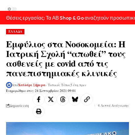
Θέσεις εργασίας: Τα ΑΒ Shop & Go αναζητούν προσωπικ
ΕΛΛΑΔΑ
Εμφύλιος στα Νοσοκομεία: Η
Ιατρική Σχολή “απωθεί” τους
ασθενείς με covid από τις
πανεπιστημιακές κλινικές
Από
Χαϊδάρι Σήμερα
- Τοπικός Τύπος
5 έτη πριν
Ενημερώθηκε στις: 24 Σεπτεμβρίου 2021 09:01
Δημοσίευση
4 Λεπτά Ανάγνωσης