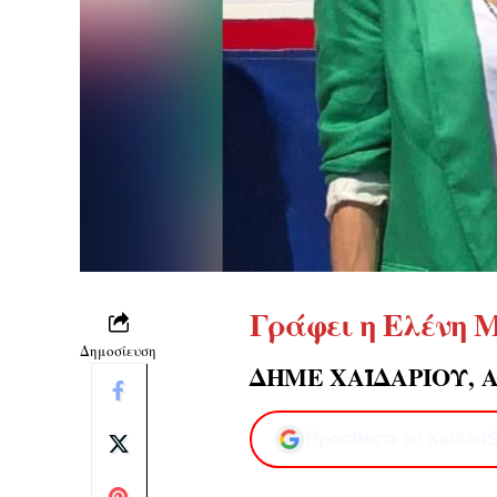
Γράφει η
Ελένη 
Δημοσίευση
ΔΗΜΕ ΧΑΪΔΑΡΙΟΥ, 
Προσθέστε το XaidariS