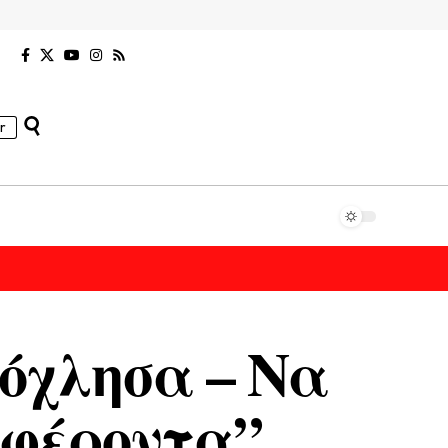
r
όχλησα – Να
μφέροντα”