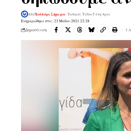
Χαϊδάρι Σήμερα
Από
- Τοπικός Τύπος
5 έτη πριν
Ενημερώθηκε στις: 23 Μαΐου 2021 22:28
Δημοσίευση
3 