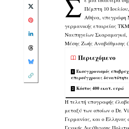
Σ
Πέμπτη 10 Ιουλίου
Αθήνα, υπεγράφη 
γερμανικής εταιρείας TKMS
Ναυπηγείων Σκαραμαγκά, μ
Μέσης Ζωής Αναβάθμισης (
Περιεχόμενο
Εκσυγχρονισμός υποβρυχί
υπερσύγχρονες δυνατότητε
Κόστος 400 εκατ. ευρώ
Η τελετή υπογραφής έλαβ
μεταξύ των οποίων ο Dr. Vi
Γερμανίας, και ο Έλληνας ο
Γενικής Διεύθυνσης Πολιτι