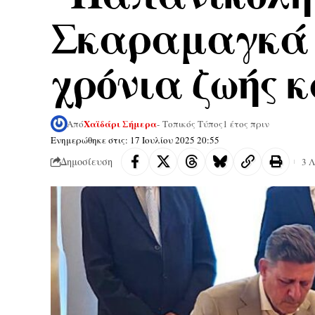
Σκαραμαγκά 
χρόνια ζωής 
Χαϊδάρι Σήμερα
Από
- Τοπικός Τύπος
1 έτος πριν
Ενημερώθηκε στις: 17 Ιουλίου 2025 20:55
Δημοσίευση
3 