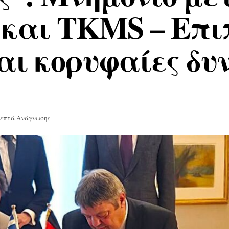
και TKMS – Επιπ
και κορυφαίες δυ
Λεπτά Ανάγνωσης