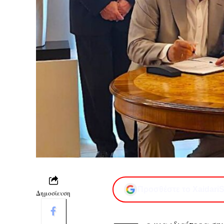
Προσθέστε το XaidariS
Δημοσίευση
ε μια ιδιαίτερα σ