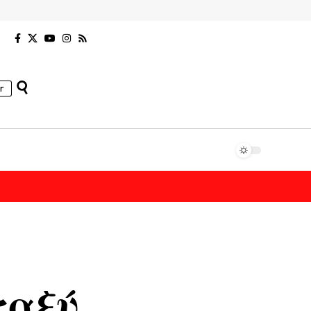
r
ταξύ