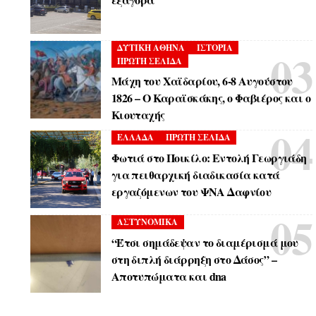
ΔΥΤΙΚΗ ΑΘΗΝΑ
ΙΣΤΟΡΙΑ
ΠΡΩΤΗ ΣΕΛΙΔΑ
Μάχη του Χαϊδαρίου, 6-8 Αυγούστου
1826 – Ο Καραϊσκάκης, ο Φαβιέρος και ο
Κιουταχής
ΕΛΛΑΔΑ
ΠΡΩΤΗ ΣΕΛΙΔΑ
Φωτιά στο Ποικίλο: Εντολή Γεωργιάδη
για πειθαρχική διαδικασία κατά
εργαζόμενων του ΨΝΑ Δαφνίου
ΑΣΤΥΝΟΜΙΚΑ
“Έτσι σημάδεψαν το διαμέρισμά μου
στη διπλή διάρρηξη στο Δάσος” –
Αποτυπώματα και dna